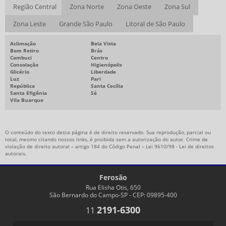
Região Central
Zona Norte
Zona Oeste
Zona Sul
Zona Leste
Grande São Paulo
Litoral de São Paulo
Aclimação
Bela Vista
Bom Retiro
Brás
Cambuci
Centro
Consolação
Higienópolis
Glicério
Liberdade
Luz
Pari
República
Santa Cecília
Santa Efigênia
Sé
Vila Buarque
O conteúdo do texto desta página é de direito reservado. Sua reprodução, parcial ou
total, mesmo citando nossos links, é proibida sem a autorização do autor. Crime de
violação de direito autoral – artigo 184 do Código Penal –
Lei 9610/98 - Lei de direitos
autorais
.
Ferosão
Rua Elisha Otis, 650
São Bernardo do Campo-SP - CEP: 09895-400
2191-6300
11