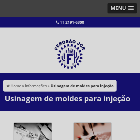
MENU
11
2191-6300
Home
»
Informações
»
Usinagem de moldes para injeção
Usinagem de moldes para injeção