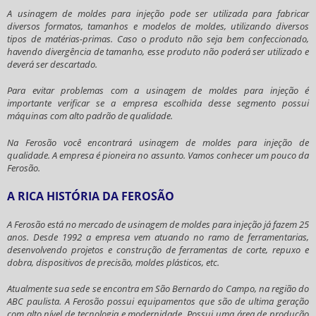
A
usinagem de moldes para injeção
pode ser utilizada para fabricar
diversos formatos, tamanhos e modelos de moldes, utilizando diversos
tipos de matérias-primas. Caso o produto não seja bem confeccionado,
havendo divergência de tamanho, esse produto não poderá ser utilizado e
deverá ser descartado.
Para evitar problemas com a
usinagem de moldes para injeção
é
importante verificar se a empresa escolhida desse segmento possui
máquinas com alto padrão de qualidade.
Na Ferosão você encontrará
usinagem de moldes para injeção
de
qualidade. A empresa é pioneira no assunto. Vamos conhecer um pouco da
Ferosão.
A RICA HISTÓRIA DA FEROSÃO
A Ferosão está no mercado de
usinagem de moldes para injeção
já fazem 25
anos. Desde 1992 a empresa vem atuando no ramo de ferramentarias,
desenvolvendo projetos e construção de ferramentas de corte, repuxo e
dobra, dispositivos de precisão, moldes plásticos, etc.
Atualmente sua sede se encontra em São Bernardo do Campo, na região do
ABC paulista. A Ferosão possui equipamentos que são de ultima geração
com alto nível de tecnologia e modernidade. Possui uma área de produção