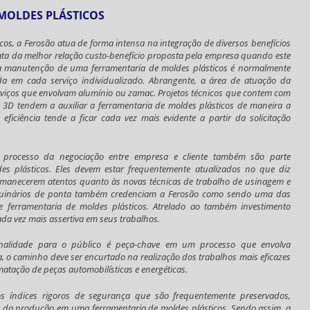
MOLDES PLÁSTICOS
icos
, a Ferosão atua de forma intensa na integração de diversos benefícios
rata da melhor relação custo-benefício proposta pela empresa quando este
e a manutenção de uma
ferramentaria de moldes plásticos
é normalmente
da em cada serviço individualizado. Abrangente, a área de atuação da
ços que envolvam alumínio ou zamac. Projetos técnicos que contem com
u 3D tendem a auxiliar a
ferramentaria de moldes plásticos
de maneira a
 eficiência tende a ficar cada vez mais evidente a partir da solicitação
m o processo da negociação entre empresa e cliente também são parte
es plásticos
. Eles devem estar frequentemente atualizados no que diz
rmanecerem atentos quanto às novas técnicas de trabalho de usinagem e
aquinários de ponta também credenciam a Ferosão como sendo uma das
de
ferramentaria de moldes plásticos
. Atrelado ao também investimento
cada vez mais assertiva em seus trabalhos.
cionalidade para o público é peça-chave em um processo que envolva
a, o caminho deve ser encurtado na realização dos trabalhos mais eficazes
ação de peças automobilísticas e energéticas.
os índices rigoros de segurança que são frequentemente preservados,
to da produção em uma
ferramentaria de moldes plásticos
. Sendo assim, a