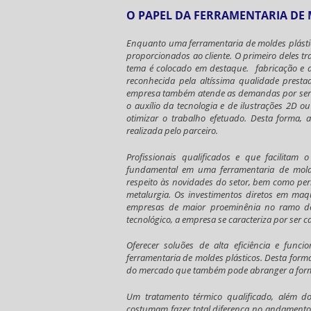
O PAPEL DA FERRAMENTARIA DE 
Enquanto uma
ferramentaria de moldes plást
proporcionados ao cliente. O primeiro deles t
tema é colocado em destaque. fabricação 
reconhecida pela altíssima qualidade presta
empresa também atende as demandas por servi
o auxílio da tecnologia e de ilustrações 2D o
otimizar o trabalho efetuado. Desta forma, a
realizada pelo parceiro.
Profissionais qualificados e que facilita
fundamental em uma
ferramentaria de mold
respeito às novidades do setor, bem como pe
metalurgia. Os investimentos diretos em m
empresas de maior proeminênia no ramo 
tecnológico, a empresa se caracteriza por ser 
Oferecer soluões de alta eficiência e fun
ferramentaria de moldes plásticos
. Desta form
do mercado que também pode abranger a format
Um tratamento térmico qualificado, além d
costumam fazer total diferença no andamen