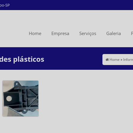
mpo-SP
Home
Empresa
Serviços
Galeria
P
es plásticos
Home
»
Info